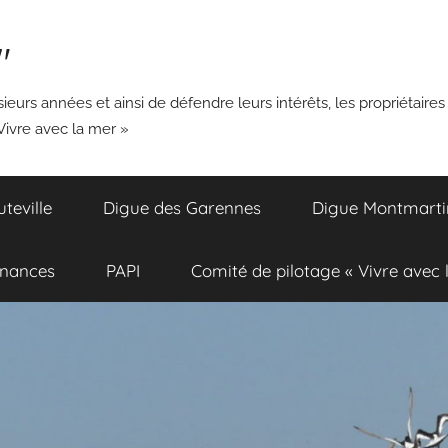
"
ieurs années et ainsi de défendre leurs intérêts, les propriétaires
Vivre avec la mer »
eville
Digue des Garennes
Digue Montmarti
inances
PAPI
Comité de pilotage « Vivre avec 