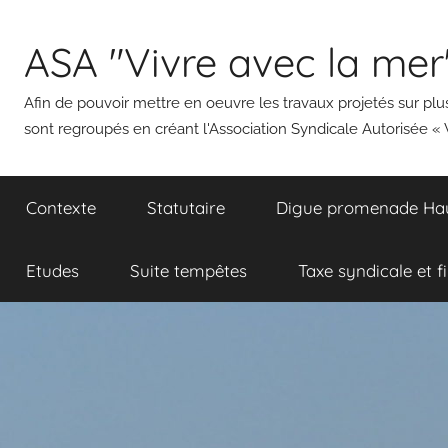
Aller
au
ASA "Vivre avec la mer
contenu
Afin de pouvoir mettre en oeuvre les travaux projetés sur plus
sont regroupés en créant l'Association Syndicale Autorisée « 
Contexte
Statutaire
Digue promenade Haut
Etudes
Suite tempêtes
Taxe syndicale et f