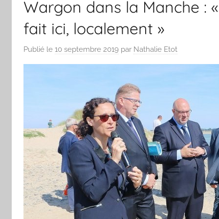
Wargon dans la Manche : « 
fait ici, localement »
Publié le
10 septembre 2019
par
Nathalie Etot