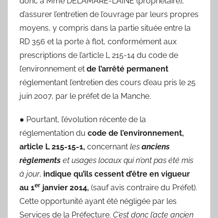
donc à Mme DELAMARE-LAINE (propriétaire),
d’assurer l’entretien de l’ouvrage par leurs propres
moyens, y compris dans la partie située entre la
RD 356 et la porte à flot, conformément aux
prescriptions de l’article L 215-14 du code de
l’environnement et
de l’arrêté permanent
réglementant l’entretien des cours d’eau pris le 25
juin 2007, par le préfet de la Manche.
● Pourtant, l’évolution récente de la
réglementation du
code de l’environnement,
article L 215-15-1,
concernant
les
anciens
règlements
et usages locaux qui n’ont pas été mis
à jour
,
indique qu’ils
cessent d’être en vigueur
er
au 1
janvier 2014,
(sauf avis contraire du Préfet).
Cette opportunité ayant été négligée par les
Services de la Préfecture.
C’est donc l’acte ancien