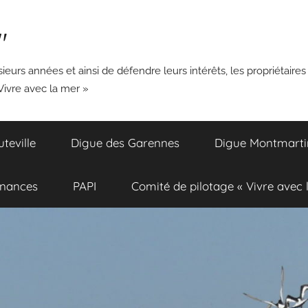
"
ieurs années et ainsi de défendre leurs intérêts, les propriétaires
Vivre avec la mer »
eville
Digue des Garennes
Digue Montmarti
inances
PAPI
Comité de pilotage « Vivre avec 