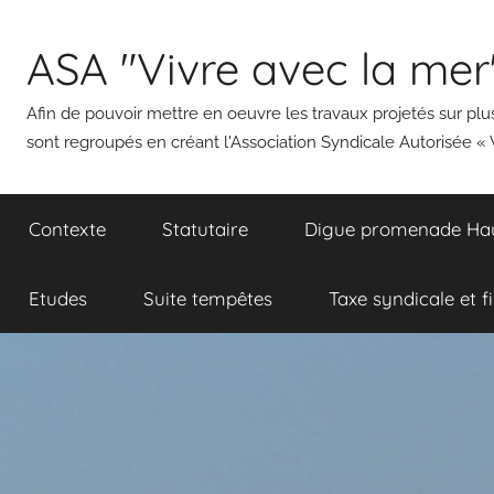
Aller
au
ASA "Vivre avec la mer
contenu
Afin de pouvoir mettre en oeuvre les travaux projetés sur plus
sont regroupés en créant l'Association Syndicale Autorisée « 
Contexte
Statutaire
Digue promenade Haut
Etudes
Suite tempêtes
Taxe syndicale et f