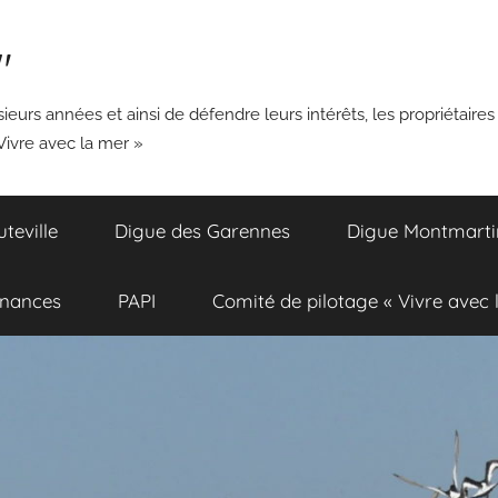
"
ieurs années et ainsi de défendre leurs intérêts, les propriétaires
Vivre avec la mer »
eville
Digue des Garennes
Digue Montmarti
inances
PAPI
Comité de pilotage « Vivre avec 