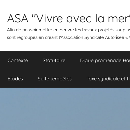
Aller
au
ASA "Vivre avec la mer
contenu
Afin de pouvoir mettre en oeuvre les travaux projetés sur plus
sont regroupés en créant l'Association Syndicale Autorisée « 
Contexte
Statutaire
Digue promenade Haut
Etudes
Suite tempêtes
Taxe syndicale et f